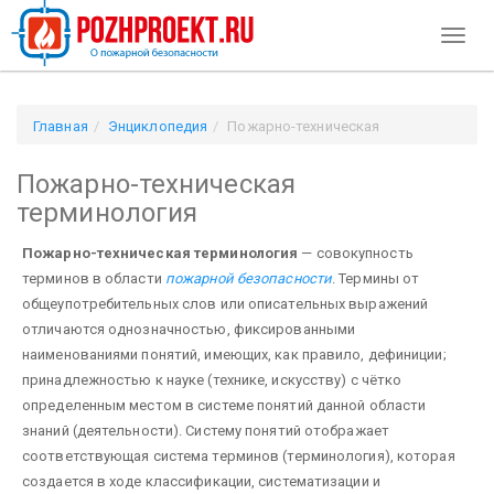
Toggl
naviga
Главная
Энциклопедия
Пожарно-техническая
терминология
Пожарно-техническая
терминология
Пожарно-техническая терминология
— совокупность
терминов в области
пожарной безопасности
. Термины от
общеупотребительных слов или описательных выражений
отличаются однозначностью, фиксированными
наименованиями понятий, имеющих, как правило, дефиниции;
принадлежностью к науке (технике, искусству) с чётко
определенным местом в системе понятий данной области
знаний (деятельности). Систему понятий отображает
соответствующая система терминов (терминология), которая
создается в ходе классификации, систематизации и