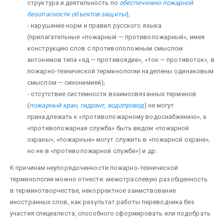
структура и деятельность по
обеспечению пожарной
безопасности
объектов защиты
);
- нарушение норм и правил русского языка
(прилагательные «пожарный — противопожарный», имея
конструкцию слов с противоположным смыслом
антонимов типа «яд — противоядие», «ток — противоток», в
пожарно-технической терминологии наделены одинаковым
смыслом — синонимией);
- отсутствие системности взаимосвязанных терминов
(
пожарный кран
,
гидрант
,
водопровод
) не могут
принадлежать к «противопожарному водоснабжению», а
«противопожарная служба» быть видом «пожарной
охраны», «пожарные» могут служить в «пожарной охране»,
но не в «противопожарной службе») и др.
К причинам неупорядоченности пожарно-технической
терминологии можно отнести: межотраслевую разобщенность
в терминотворчестве, некорректное заимствование
иностранных слов, как результат работы переводчика без
участия специалиста, способного сформировать или подобрать