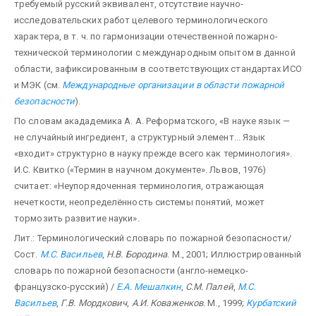
требуемый русский эквивалент, отсутствие научно-
исследовательских работ целевого терминологического
характера, в т. ч. по гармонизации отечественной пожарно-
технической терминологии с международным опытом в данной
области, зафиксированным в соответствующих стандартах ИСО
и МЭК (см.
Международные организации в области пожарной
безопасности
).
По словам акададемика А. А. Реформатского, «В науке язык —
не случайный ингредиент, а структурный элемент... Язык
«входит» структурно в науку прежде всего как терминология».
И.С. Квитко («Термин в научном документе». Львов, 1976)
считает: «Неупорядоченная терминология, отражающая
нечеткости, неопределённость системы понятий, может
тормозить развитие науки».
Лит.: Терминологический словарь по пожарной безопасности/
Сост.
М.С. Васильев
,
Н.В. Бородина
. М., 2001; Иллюстрированный
словарь по пожарной безопасности (англо-немецко-
французско-русский) /
Е.А. Мешалкин
,
С.М. Палей
,
М.С.
Васильев
,
Г.В. Мордкович
,
А.И. Коваженков
. М., 1999;
Курбатский