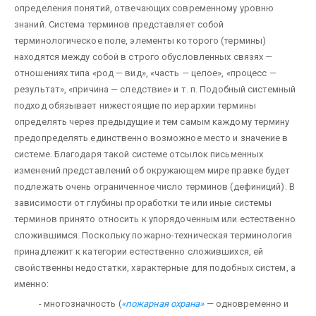
определения понятий, отвечающих современному уровню
знаний. Система терминов представляет собой
терминологическое поле, элементы которого (термины)
находятся между собой в строго обусловленных связях —
отношениях типа «род — вид», «часть — целое», «процесс —
результат», «причина — следствие» и т. п. Подобный системный
подход обязывает нижестоящие по иерархии термины
определять через предыдущие и тем самым каждому термину
предопределять единственно возможное место и значение в
системе. Благодаря такой системе отсылок письменных
изменений представлений об окружающем мире правке будет
подлежать очень ограниченное число терминов (дефиниций). В
зависимости от глубины проработки те или иные системы
терминов принято относить к упорядоченным или естественно
сложившимся. Поскольку пожарно-техническая терминология
принадлежит к категории естественно сложившихся, ей
свойственны недостатки, характерные для подобных систем, а
именно:
- многозначность (
«пожарная охрана»
— одновременно и