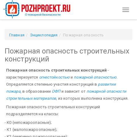
Toggl
naviga
Главная
Энциклопедия
Пожарная опасность
строительных конструкций
Пожарная опасность строительных
конструкций
Пожарная опасность строительных конструкций
-
характеризуется
огнестойкостью
и
пожарной опасностью
.
Определяется степенью участия конструкций в
развитии
пожара
, в образовании
ОФП
и зависит от
пожарной опасности
строительных материалов
, из которых выполнена конструкция.
Пожарная опасность строительных конструкций
подразделяется на классы:
- К0 (непожароопасные);
- К1 (малопожароопасные);
- К2 (умеренно пожароопасньие);