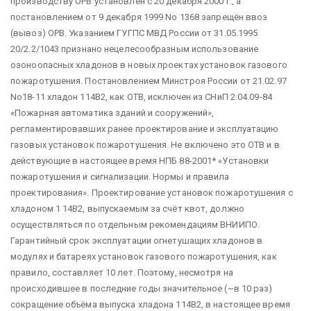
производству ОРВ установлен с 20 декабря 2000 г., а
постановлением от 9 декабря 1999 No 1368 запрещён ввоз
(вывоз) ОРВ. Указанием ГУГПС МВД России от 31.05.1995
20/2.2/1043 признано нецелесообразным использование
озоноопасных хладонов в новых проектах установок газового
пожаротушения. Постановлением Минстроя России от 21.02.97
No18-11 хладон 114В2, как ОТВ, исключен из СНиП 2.04.09-84
«Пожарная автоматика зданий и сооружений»,
регламентировавших ранее проектирование и эксплуатацию
газовых установок пожаротушения. Не включено это ОТВ и в
действующие в настоящее время НПБ 88-2001* «Установки
пожаротушения и сигнализации. Нормы и правила
проектирования». Проектирование установок пожаротушения с
хладоном 1 14В2, выпускаемым за счёт квот, должно
осуществляться по отдельным рекомендациям ВНИИПО.
Гарантийный срок эксплуатации огнетушащих хладонов в
модулях и батареях установок газового пожаротушения, как
правило, составляет 10 лет. Поэтому, несмотря на
происходившее в последние годы значительное (~в 10 раз)
сокращение объёма выпуска хладона 114В2, в настоящее время