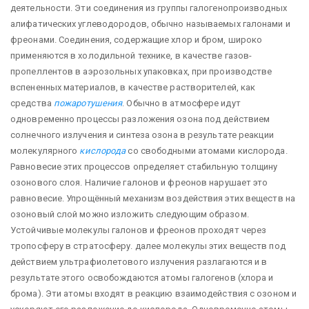
деятельности. Эти соединения из группы галогенопроизводных
алифатических углеводородов, обычно называемых галонами и
фреонами. Соединения, содержащие хлор и бром, широко
применяются в холодильной технике, в качестве газов-
пропеллентов в аэрозольных упаковках, при производстве
вспененных материалов, в качестве растворителей, как
средства
пожаротушения
. Обычно в атмосфере идут
одновременно процессы разложения озона под действием
солнечного излучения и синтеза озона в результате реакции
молекулярного
кислорода
со свободными атомами кислорода.
Равновесие этих процессов определяет стабильную толщину
озонового слоя. Наличие галонов и фреонов нарушает это
равновесие. Упрощённый механизм воздействия этих веществ на
озоновый слой можно изложить следующим образом.
Устойчивые молекулы галонов и фреонов проходят через
тропосферу в стратосферу. далее молекулы этих веществ под
действием ультрафиолетового излучения разлагаются и в
результате этого освобождаются атомы галогенов (хлора и
брома). Эти атомы входят в реакцию взаимодействия с озоном и