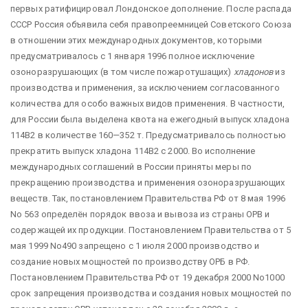
первых ратифицировал Лондонское дополнение. После распада
СССР Россия объявила себя правопреемницей Советского Союза
в отношении этих международных документов, которыми
предусматривалось с 1 января 1996 полное исключение
озоноразрушающих (в том числе пожаротушащих)
хладонов
из
производства и применения, за исключением согласованного
количества для особо важных видов применения. В частности,
для России была выделена квота на ежегодный выпуск хладона
114В2 в количестве 160—352 т. Предусматривалось полностью
прекратить выпуск хладона 114В2 с 2000. Во исполнение
международных соглашений в России приняты меры по
прекращению производства и применения озоноразрушающих
веществ. Так, постановлением Правительства РФ от 8 мая 1996
No 563 определён порядок ввоза и вывоза из страны ОРВ и
содержащей их продукции. Постановлением Правительства от 5
мая 1999 No490 запрещено с 1 июля 2000 производство и
создание новых мощностей по производству ОРБ в РФ.
Постановлением Правительства РФ от 19 декабря 2000 No1000
срок запрещения производства и создания новых мощностей по