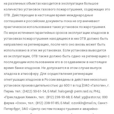
на различных объектах находится в эксплуатации большое
количество установок газового пожаротушения, содержащих это
ОТВ. Действующие в настоящее время международные
соглашения и российские документы пока не ограничивают
практическое использование таких установок пожаротушения.
По мере истечения гарантийных сроков эксплуатации хладонов в
установках пожаротушения находящееся в них ОТВ должно быть
направлено на регенерацию, после чего оно вновь может быть
использовано в этих же установках. Если установка выводится
из эксплуатации, ОТВ также должно быть сдано на регенерацию с
последующим использованием его в создаваемом в настоящее
время банке хладонов. Не допускается в этом случае выпуск
хладона в атмосферу. Для осуществления регенерации
огнетушащих хладонов в России введены в действие несколько
установок производительностью до 600 т в год [ОАО «Галоген», г.
Пермь тел.: (3422) 50-61-54, Е-Маil: halogen@ perm.raid.ru; РНЦ
«Прикладная Химия», тел.: (812) 238-93-68; Е-Маil: уg@astor.rui; 000
фирма «Озон», тел.: (812) 238-97-85; Е-Маil: ozonkln@mail.ru, Санкт-
Петербург, ЗАО «Центр систем пожаротушения и аварийно-