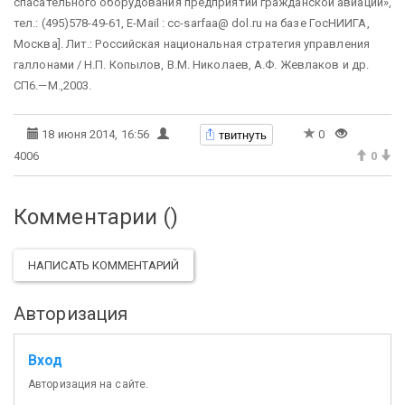
спасательного оборудования предприятий гражданской авиации»,
тел.: (495)578-49-61, Е-Маil : cc-sarfaa@ dol.ru на базе ГосНИИГА,
Москва]. Лит.: Российская национальная стратегия управления
галлонами / Н.П. Копылов, В.М. Николаев, А.Ф. Жевлаков и др.
СП6.—М.,2003.
твитнуть
18 июня 2014, 16:56
0
4006
0
Комментарии (
)
НАПИСАТЬ КОММЕНТАРИЙ
Авторизация
Вход
Авторизация на сайте.