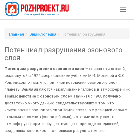
Toggl
naviga
Главная
Энциклопедия
Потенциал разрушения
озонового слоя
Потенциал разрушения озонового
слоя
Потенциал разрушения озонового слоя
— связан с гипотезой,
выдвинутой в 1974 американскими учёными М.И. Молиной и Ф.С.
Ровляндом, о том, что причиной истощения озонового слоя
планеты Земля являются накапливание галонов в атмосфере и их
взаимодействие с озоновым слоем. Начиная с 1988 получено
достаточно много данных, свидетельствующих о том, что
исчезновение озонового слоя Земли связано с реакцией
озона
с
атомами галогенов (хлора и брома), которые поступают в
атмосферу в форме несуществующих в природе соединений,
созданных человеком, являющихся результатом его