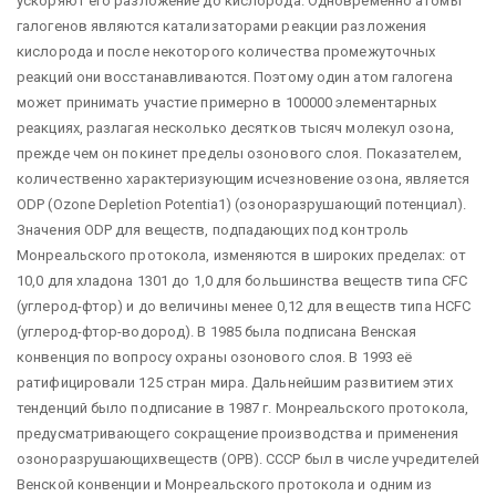
ускоряют его разложение до кислорода. Одновременно атомы
галогенов являются катализаторами реакции разложения
кислорода и после некоторого количества промежуточных
реакций они восстанавливаются. Поэтому один атом галогена
может принимать участие примерно в 100000 элементарных
реакциях, разлагая несколько десятков тысяч молекул озона,
прежде чем он покинет пределы озонового слоя. Показателем,
количественно характеризующим исчезновение озона, является
ОDP (Оzone Dерlеtiоn Роtеntiа1) (озоноразрушающий потенциал).
Значения ОDP для веществ, подпадающих под контроль
Монреальского протокола, изменяются в широких пределах: от
10,0 для хладона 1301 до 1,0 для большинства веществ типа СFС
(углерод-фтор) и до величины менее 0,12 для веществ типа НСFС
(углерод-фтор-водород). В 1985 была подписана Венская
конвенция по вопросу охраны озонового слоя. В 1993 её
ратифицировали 125 стран мира. Дальнейшим развитием этих
тенденций было подписание в 1987 г. Монреальского протокола,
предусматривающего сокращение производства и применения
озоноразрушающихвеществ (ОРВ). СССР был в числе учредителей
Венской конвенции и Монреальского протокола и одним из