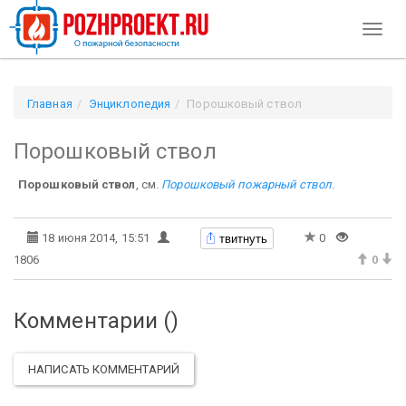
Toggl
naviga
Главная
Энциклопедия
Порошковый ствол
Порошковый ствол
Порошковый ствол
, см.
Порошковый пожарный ствол
.
твитнуть
18 июня 2014, 15:51
0
1806
0
Комментарии (
)
НАПИСАТЬ КОММЕНТАРИЙ