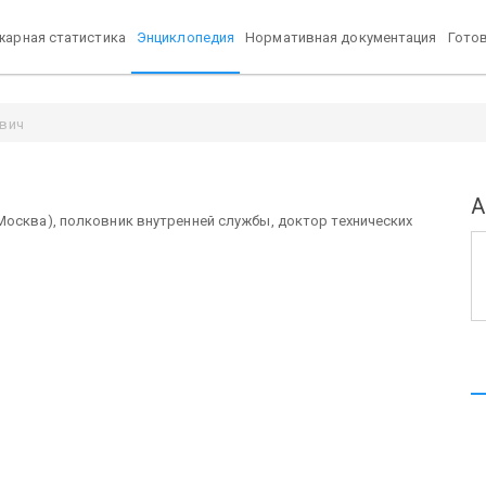
арная статистика
Энциклопедия
Нормативная документация
Гото
вич
А
 Москва), полковник внутренней службы, доктор технических