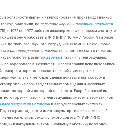
рывоопасности пылей и категорирования производственных
тся горючие пыли, по
взрывопожарной
и
пожарной опасности
.
5), с 1975 по 1977 работал инженером в Физическом институте
настоящее время работает в ФГУ ВНИИПО МЧС России. За время
ика до главного научного сотрудника ВНИИПО. Свою научно-
ванию
распространения пламени
по аэровзвесям в открытом
 характеристик развития
взрыва
в газо- и пылевоздушных
ни по аэровэвесям. Результаты исследований использовались
й пожаро- и взрыво-опасности пылей и дисперсных
кспериментальных методов оценки показателей пожаро- и
тегорирования производственных помещений и наружных
взрывопожарной и пожарной опасности. Разработанный им
нтного горения газо- и пылевоздушных смесей в герметичной
и распространения пламени
в аэродисперсных системах.
 Под его руководством или консультировании защищены З
ч является членом секции учёного совета ФГУ ВНИИПО.
х МВД» и нагрудным знаком «Лучшему работнику пожарной