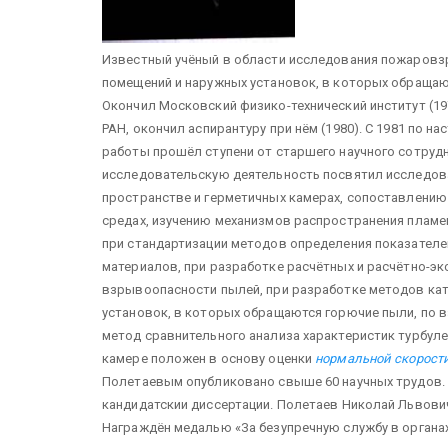
Известный учёный в области исследования пожаровз
помещений и наружных установок, в которых обращаю
Окончил Московский физико-технический институт (197
РАН, окончил аспирантуру при нём (1980). С 1981 по 
работы прошёл ступени от старшего научного сотрудн
исследовательскую деятельность посвятил исследо
пространстве и герметичных камерах, сопоставлению
средах, изучению механизмов распространения пламе
при стандартизации методов определения показателе
материалов, при разработке расчётных и расчётно-э
взрывоопасности пылей, при разработке методов ка
установок, в которых обращаются горючие пыли, по 
метод сравнительного анализа характеристик турбуле
камере положен в основу оценки
нормальной скорост
Полетаевым опубликовано свыше 60 научных трудов.
кандидатскии диссертации. Полетаев Николай Львови
Награждён медалью «За безупречную службу в органа