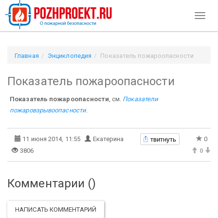
Toggl
naviga
Главная
Энциклопедия
Показатель пожароопасности
Показатель пожароопасности
Показатель пожароопасности
, см.
Показатели
пожаровзрывоопасности
.
твитнуть
11 июня 2014, 11:55
Екатерина
0
3806
0
Комментарии (
)
НАПИСАТЬ КОММЕНТАРИЙ