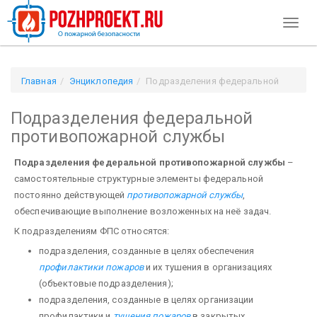
Toggl
naviga
Главная
Энциклопедия
Подразделения федеральной
противопожарной службы
Подразделения федеральной
противопожарной службы
Подразделения федеральной противопожарной службы
–
самостоятельные структурные элементы федеральной
постоянно действующей
противопожарной службы
,
обеспечивающие выполнение возложенных на неё задач.
К подразделениям ФПС относятся:
подразделения, созданные в целях обеспечения
профилактики пожаров
и их тушения в организациях
(объектовые подразделения);
подразделения, созданные в целях организации
профилактики и
тушения пожаров
в закрытых