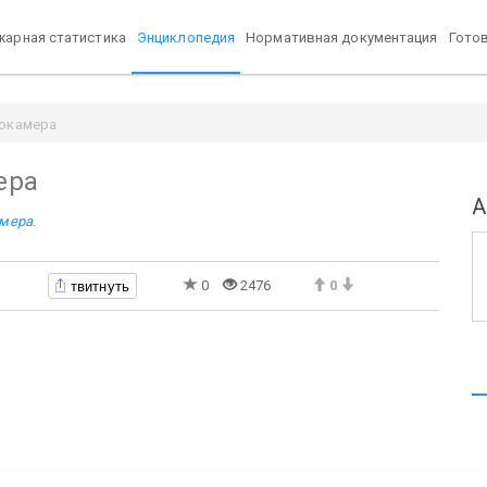
арная статистика
Энциклопедия
Нормативная документация
Гото
окамера
ера
А
мера
.
твитнуть
0
2476
0