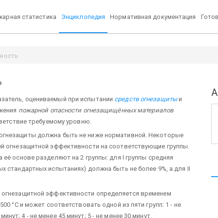
арная статистика
Энциклопедия
Нормативная документация
Гото
вность
ь
А
азатель, оцениваемый при ис­пытании
средств огнезащиты
и
ижения
пожарной опасности огнезащищённых материалов
тветствие требуемому уровню.
огнезащиты должна быть не ниже нормативной. Некоторые
ей огнезащитной эффективности на соответствующие группы.
 её основе разделяют на 2 группы: для I группы средняя
 стандартных испытаниях) должна быть не более 9%, а для II
а огнезащитной эффективности определяется временем
00 °С и может соответствовать одной из пяти групп: 1 - не
 минут; 4 - не менее 45 минут; 5 - не менее 30 минут.