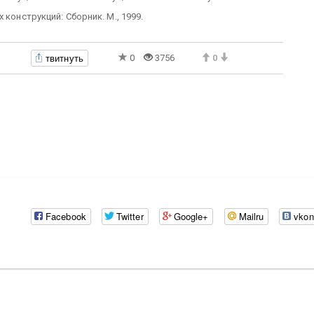
 конструкций: Сборник. М., 1999.
твитнуть
0
3756
0
Facebook
Twitter
Google+
Mailru
vkon