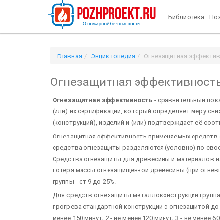
Библиотека
Пож
Главная
Энциклопедия
Огнезащитная эффекти
Огнезащитная эффективност
Огнезащитная эффективность
- сравнительный пок
(или) их сертификации, который определяет меру сн
(конструкций), изделий и (или) подтверждает её соо
Огнезащитная эффективность применяемых средств 
средства огнеза­щиты разделяются (условно) по сво
Средства огнезащиты для дре­весины и материалов на
потеря массы огнезащищённой древесины (при огневых
группы - от 9 до 25%.
Для средств огнезащиты металлоконструкций групп
прогрева стандарт­ной конструкции с огнезащитой до 5
менее 150 минут; 2 - не менее 120 минут; 3 - не менее 60