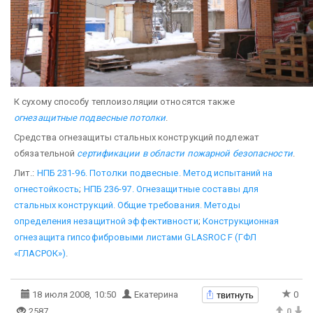
К сухому способу теплоизоляции относятся также
огнезащитные подвесные потолки
.
Средства огнезащиты стальных конструкций подлежат
обязательной
сертификации в области пожарной безопасности
.
Лит.:
НПБ 231-96. Потолки подвесные. Метод испытаний на
огнестойкость
;
НПБ 236-97. Огнезащитные составы для
стальных конструкций. Общие требования. Методы
определения незащитной эффективности
;
Конструкционная
огнезащита гипсофибровыми листами GLASROC F (ГФЛ
«ГЛАСРОК»)
.
твитнуть
18 июля 2008, 10:50
Екатерина
0
2587
0