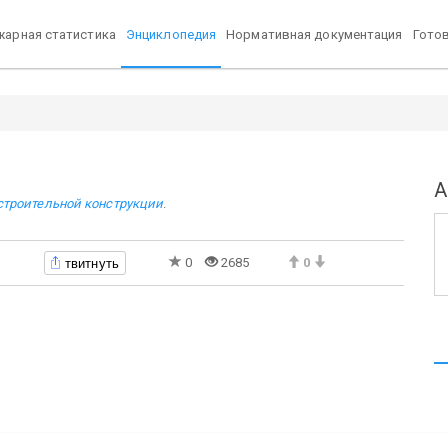
арная статистика
Энциклопедия
Нормативная документация
Гото
А
строительной конструкции
.
твитнуть
0
2685
0