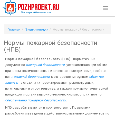
Toggl
naviga
Главная
Энциклопедия
Нормы пожарной безопасности
(НПБ)
Нормы пожарной безопасности
(НПБ)
Нормы пожарной безопасности
(НПБ) - нормативный
документ по
пожарной безопасности
, устанавливающий общие
принципы, количественные и качественные критерии, требова­
ния
пожарной безопасности
к однородным группам
объектов
защиты
на стадиях их проектирования, реконструкции,
изготовления и строительства, а также к пожарно-технической
продукции и организационно-техническим мероприятиям по
обеспечению пожарной безопасности
.
НПБ разрабатываются в соответствии с Правилами
разработки и введения в действие норма­тивных документов по