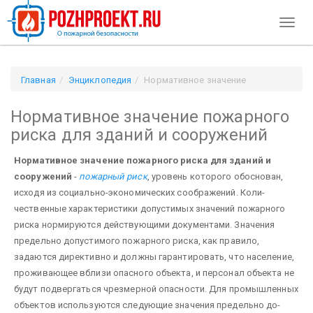
Toggl
naviga
Главная
Энциклопедия
Нормативное значение
пожарного риска для зданий и сооружений
Нормативное значение пожарного
риска для зданий и сооружений
Нормативное значение пожарного риска для зданий и
сооружений
-
пожарный риск
, уровень которого обоснован,
исходя из социально-экономических соображений. Коли­
чественные характеристики допустимых значений пожарного
риска нормируются действующими доку­ментами. Значения
предельно допустимого пожарного риска, как правило,
задаются директивно и долж­ны гарантировать, что население,
проживающее вблизи опасного объекта, и персонал объекта не
будут подвергаться чрезмерной опасности. Для промышленных
объектов используются следующие значения предельно до­