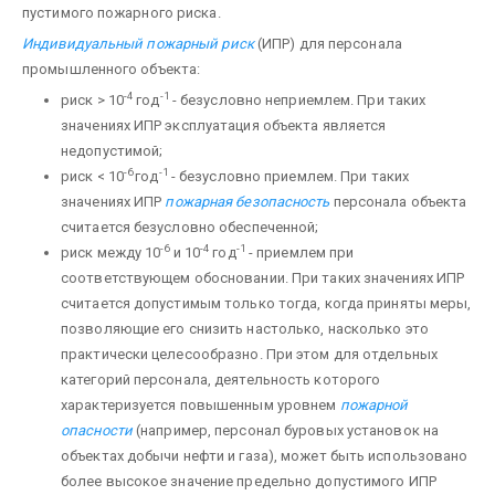
пустимого пожарного риска.
Индивидуальный пожарный риск
(ИПР) для персонала
промышленного объекта:
-4
-1
риск > 10
год
- безус­ловно неприемлем. При таких
значениях ИПР эксплуатация объекта является
недопустимой;
-6
-1
риск < 10
год
- безусловно приемлем. При таких
значениях ИПР
пожарная безопасность
персонала объекта
считается безусловно обеспеченной;
-6
-4
-1
риск между 10
и 10
год
- приемлем при
соответствующем обосновании. При таких значениях ИПР
считается допустимым только тогда, когда приняты меры,
по­зволяющие его снизить настолько, насколько это
практически целесообразно. При этом для отдельных
катего­рий персонала, деятельность которого
характеризуется повышенным уровнем
пожарной
опасности
(например, персонал буровых установок на
объектах добычи нефти и газа), может быть использовано
более высо­кое значение предельно допустимого ИПР