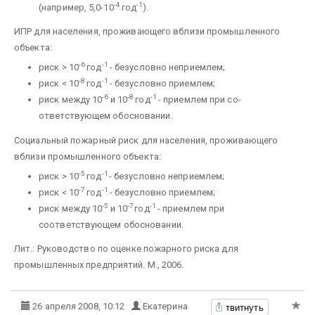
-4
-1
(например, 5,0-10
год
).
ИПР для населения, проживающего вблизи промышленного
объекта:
-6
-1
риск > 10
год
- безусловно не­приемлем;
-8
-1
риск < 10
год
- безусловно приемлем;
-6
-8
-1
риск между 10
и 10
год
- приемлем при со­
ответствующем обосновании.
Социальный пожарный риск для населения, проживающего
вблизи промышленного объекта:
-5
-1
риск > 10
год
- безусловно неприемлем;
-7
-1
риск < 10
год
- безусловно приемлем;
-5
-7
-1
риск между 10
и 10
год
- прием­лем при
соответствующем обосновании.
Лит.: Руководство по оценке пожарного риска для
промышленных предприятий. М., 2006.
твитнуть
26 апреля 2008, 10:12
Екатерина