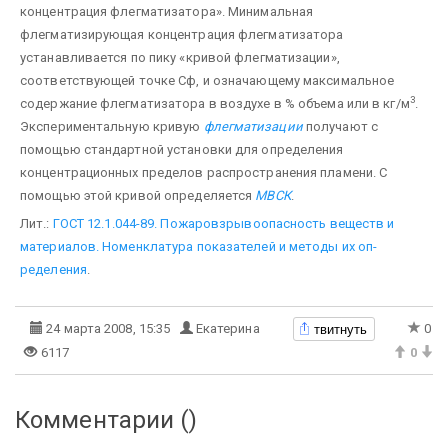
концентрация флегматизатора». Минимальная
флегматизирующая концентрация флегматизатора
устанавлива­ется по пику «кривой флегматизации»,
соответствующей точке Сф, и означающему максимальное
3
содержание флегматизатора в воздухе в % объема или в кг/м
.
Экспериментальную кривую
флегматизации
получают с
помощью стандартной установки для определения
концентрационных пределов распространения пла­мени. С
помощью этой кривой определяется
МВСК
.
Лит.:
ГОСТ 12.1.044-89. Пожаровзрывоопасность веществ и
материалов. Номенклатура показателей и методы их оп­
ределения
.
твитнуть
24 марта 2008, 15:35
Екатерина
0
6117
0
Комментарии (
)