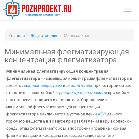
Toggl
naviga
Главная
Энциклопедия
Минимальная
флегматизирующая концентрация флегматизатора
Минимальная флегматизирующая
концентрация флегматизатора
Минимальная флегматизирующая концентрация
флегматизатора
- наи­меньшая концентрация флегматизатора в
смеси с
горючим веществом
и
окислителем
, при которой смесь
становится неспособной к
распространяю пламени
при любом
соотношении горючего и окисли­теля. Определение
минимальной флегматизирующей концентрации
флегматизатора заключается в установлении
КПР
данного
горючего вещества в воздухе при разбавлении взрывоопасной
среды этим флегматизатором и построении графика «кривая
флегматизации» в координатах «содержание горючего -