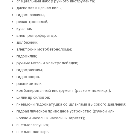
специ­альный набор ручного инструмента;
дисковая и цепная пилы;
гидроножницы;
резак тросовый;
кусачки;
электроперфоратор;
долбёжник;
электро- и мотобетоноломы;
гидроклин;
ручные мото- и электролебёд­ки;
гидроразжим;
гидроопора;
расширитель;
комбинированный инструмент (разжим-ножницы);
ци­линдр силовой;
пневмо- и гидрокатушка со шлангами высокого давления;
гидравлическое приводное устройство (ручной или
ножной насосы и насосный агрегат);
пневмозаглушка;
пневмопластырь.