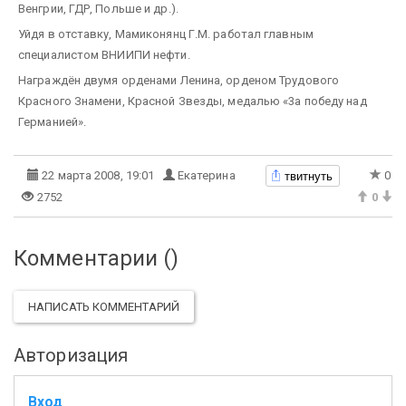
Венгрии, ГДР, Польше и др.).
Уйдя в отставку, Мамиконянц Г.М. работал главным
специалистом ВНИИПИ нефти.
Награждён двумя орденами Ленина, орденом Трудового
Красного Знамени, Красной Звезды, медалью «3а победу над
Германией».
твитнуть
22 марта 2008, 19:01
Екатерина
0
2752
0
Комментарии (
)
НАПИСАТЬ КОММЕНТАРИЙ
Авторизация
Вход