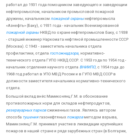
работал до 1931 года помощником заведующего и заведующим
нефтепромыслом, начальником промысловой пожарной
дружины, начальником
пожарной охраны
нефтепромысла
«Азнефть» (Баку), с 1931 года - начальник Военизированной
пожарной охраны
НКВД по охране нефтепромыслов Баку, с 1938
- старший инженер Наркомата неф­тяной промышленности СССР
(Москва). С 1943 - заместитель начальника отдела
профилактики, отдела
госпожнадзора
, нормативно-
технического отдела ГУПО НКВД СССР. С 1953 года по 1954 год -
начальник отделения научного отдела
ВНИИПО
, с 1954 года до
1968 год работал в УПО МВД России и в ГУПО МВД СССР в
должности заместителя начальника нормативно-технического
отдела.
Большой вклад внёс Мамиконянц Г.М. в обоснование
противопожарных норм для складов нефтепродуктов,
резервуарных парков
сжиженных газов. Являясь автором
способа
тушения
газонефтяных
пожаров
методом взрыва,
Мамиконянц Г.М. принимал участие в ликвидации крупнейших
пожаров в нашей стране и ряде зарубежных стран (в Болгарии,