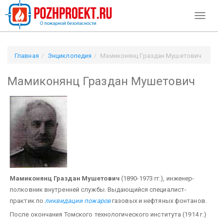
Toggl
naviga
Главная
Энциклопедия
Мамиконянц Граздан Мушетович
Мамиконянц Граздан Мушетович
Мамиконянц Граздан Мушетович
(1890-1973 гг.), инженер-
полковник внутренней службы. Выдающийся специалист-
практик по
ликвидации пожаров
газовых и нефтяных фонтанов.
После окончания Томского технологического института (1914 г.)