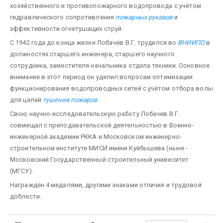
хозяйственного и противопожарного водопровода с учётом
гидравлического сопротивления
пожарных рукавов
и
эффективности огнетушащих струй.
С 1942 года до конца жизни Лобачев В.Г. трудился во
ВНИИПО
в
должностях старшего инженера, старшего научного
сотрудника, заместителя начальника отдела техники. Основное
внимание в этот период он уделил вопросам оптимизации
функционирования водопроводных сетей с учётом отбора волы
для целей
тушения пожаров
.
Свою научно-исследовательскую работу Лобачев В.Г.
совмещал с преподавательской деятельностью в Военно-
инженерной академии РККА и Московском инженерно-
строительном институте МИСИ имени Куйбышева (ныне -
Московский Государственный строительный унивеситет
(МГСУ).
Награждён 4 медалями, другими знаками отличия и трудовой
доблести.