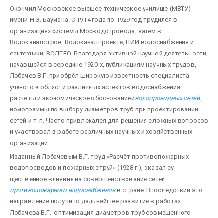
Окончил Московское высшее техническое училище (МВТУ)
имени Н.Э. Баумана. С 1914 года по 1929 год трудился в
организациях системы Мосводопровода, затем в
Водоканалстрое, Водоканалпроекте, НИИ водоснабжения и
сантехники, ВОДГЕО. Благодаря активной научной деятельности,
начавшейся в середине 1920-х, публикациям научных трудов,
Лобачев В.Г. приобрёл широкую известность специалиста-
учёного в области различных аспектов водоснабжения:
расчёты и экономическое обоснованиеи
водопроводных сетей
,
номограммы по выбору диаметров труб при проектировании
сетей и т. п. Часто привле­кался для решения сложных вопросов
и участвовал в работе различных научных и хозяйственных
орга­низаций.
Изданный Лобачевым В.Г. труд «Расчёт противопожарных
водопроводов и пожарных струй» (1928 г.), оказал су­
щественное влияние на совершенствование сетей
противопожарного водоснабжения
в стране. Впо­следствии это
направление получило дальнейшее развитие в работах
Лобачева В.Г.: оптимизация диаметров труб совмещенного