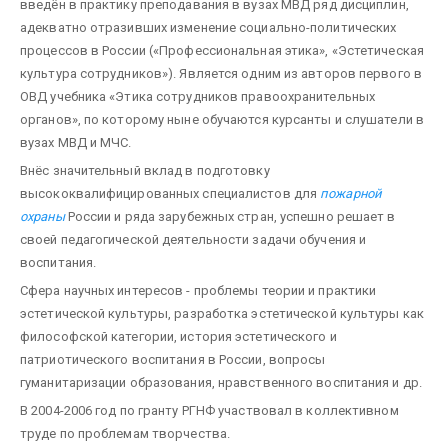
введён в практику преподавания в вузах МВД ряд дисциплин,
адекватно отразивших изменение со­циально-политических
процессов в России («Профессиональная этика», «Эстетическая
культура со­трудников»). Является одним из авторов первого в
ОВД учебника «Этика сотрудников правоохрани­тельных
органов», по которому ныне обучаются курсанты и слушатели в
вузах МВД и МЧС.
Внёс значительный вклад в подготовку
высококвалифицированных специалистов для
пожарной
охраны
России и ряда зарубежных стран, успешно решает в
своей педагогической деятельности задачи обучения и
воспитания.
Сфера научных интересов - проблемы теории и практики
эстетической культуры, разработка эстети­ческой культуры как
философской категории, история эстетического и
патриотического воспитания в России, вопросы
гуманитаризации образования, нравственного воспитания и др.
В 2004-2006 год по гранту РГНФ участвовал в коллективном
труде по проблемам творчества.