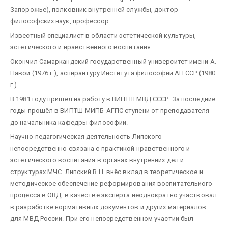
Запорожье), полковник внутренней службы, доктор
философских наук, профессор.
Известный специалист в области эстетической культуры,
эстетического и нравст­венного воспитания.
Окончил Самаркандский государственный университет имени А.
Навои (1976 г.), аспирантуру Института фи­лософии АН ССР (1980
г.).
В 1981 году пришёл на работу в ВИПТШ МВД СССР. За последние
годы прошёл в ВИПТШ-МИПБ-АГПС ступени от преподавателя
до начальника кафедры философии.
Научно-педагогическая деятельность Липского
непосредственно связана с практикой нравственного и
эстетического воспитания в органах внутренних дел и
структурах МЧС. Липский В.Н. внёс вклад в теоретическое и
методическое обеспечение реформирования воспитательиого
процесса в ОВД, в качестве эксперта неоднократно участвовал
в разра­ботке нормативных документов и других материалов
для МВД России. При его непосредственном участии был