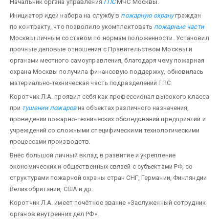
Начальник органа управления
ГПС
МЧС Москвы.
Инициатор идеи набора на службу в
пожарную охрану
граждан
по контракту, что позволило укомплектовать
пожарные части
Москвы личным составом по нормам положенности. Установил
проч­ные деловые отношения с Правительством Москвы и
органами местного самоуправления, благодаря чему пожарная
охрана Москвы получила финансовую поддержку, обновилась
материально-техническая часть подразделений ГПС.
Коротчик Л.А. проявил себя как профессионал высокого класса
при
тушении пожаров
на объектах различного назначения,
проведении пожарно-технических обследований предприятий и
учреждений со сложными специфическими технологическими
процессами производств.
Внёс большой личный вклад в развитие и укрепление
экономических и общественных связей с субъектами РФ, со
структурами пожарной охраны стран СНГ, Германии, Финляндии
Великобритании, США и др.
Коротчик Л.А. имеет почётное звание «Заслуженный сотрудник
органов внутренних дел РФ».