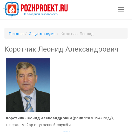
Toggl
naviga
Главная
Энциклопедия
Коротчик Леонид
Александрович
Коротчик Леонид Александрович
Коротчик Леонид Александрович
(родился в 1947 году),
генерал-майор внутренней службы.