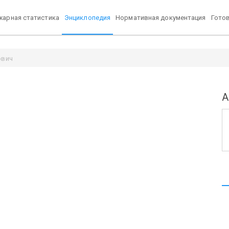
арная статистика
Энциклопедия
Нормативная документация
Гото
ович
А