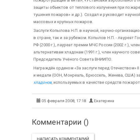
пожаротушащие агенты», «Установки аэрозольного по
защиты объектов от теплового излучения при пожаре
тушения пожаров» и др.). Создал и руководит научн
массовых и крупных пожаров.
Заслуги Копылова Н.П. в научной, научно-организаци
в стране, так и за рубежом. Копылов Н.П. - лауреат 
РФ (2000 г.), лауреат премии МЧС России (2002 г.), ч
альтернативам хладонам (1991 г.), член научного со
Председатель Учёного Совета ВНИИПО.
Награждён орденом «За заслуги перед Отечеством» I
и медали (ООН, Монреаль, Брюссель, Женева, США) з
хладонов
, используемых в качестве средств пожаро
05 февраля 2008, 17:18
Екатерина
Комментарии (
)
НАПИСАТЬ КОММЕНТАРИЙ