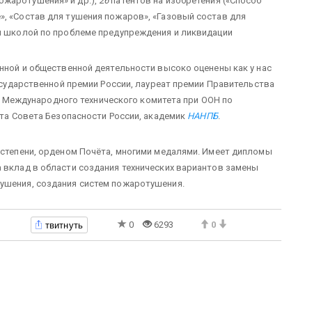
жаротушения» и др.),
26
патентов на изобретения («Способ
», «Состав для тушения пожаров», «Газовый состав для
ой школой по проблеме предупреждения и ликвидации
онной и общественной деятельности высоко оценены как у нас
Государственной премии России, лауреат премии Правительства
лен Международного технического комитета при ООН по
вета Совета Безопасности России, академик
НАНПБ
.
I степени, орденом Почёта, многими медалями. Имеет дипломы
а вклад в области создания технических вариантов замены
тушения, создания систем пожаротушения.
твитнуть
0
6293
0