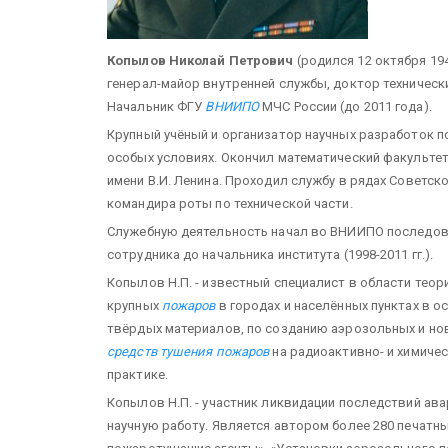
Копылов Николай Петрович
(родился 12 октября 194
генерал-майор внутренней службы, доктор технических
Начальник ФГУ
ВНИИПО
МЧС России (до 2011 года).
Крупный учёный и организатор научных разработок 
особых условиях. Окончил математический факультет
имени В.И. Ленина. Проходил службу в рядах Советск
командира роты по технической части.
Служебную деятельность начал во ВНИИПО последов
сотрудника до начальника института (1998-2011 гг.).
Копылов Н.П. - известный специалист в области теор
крупных
пожаров
в городах и населённых пунктах в 
твёрдых материалов, по созданию аэрозольных и но
средств тушения пожаров
на радиоактивно- и химиче
практике.
Копылов Н.П. - участник ликвидации последствий ава
научную работу. Является автором более 280 печатн