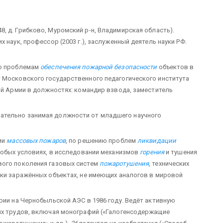
8, д. Грибково, Муромский р-н, Владимирская область).
 наук, профессор (2003 г.), заслуженный деятель науки РФ.
по проблемам
обеспечения пожарной безопасности
объектов в
 Московского государственного педагогического института
ой Армии в должностях: командир взвода, заместитель
ательно занимая должности от младшего научного
ии
массовых пожаров
, по решению проблем
ликвидации
особых условиях, в исследовании механизмов
горения
и тушения
вого поколения газовых систем
пожаротушения
, технических
ски заражённых объектах, не имеющих аналогов в мировой
рии на Чернобыльской АЭС в 1986 году. Ведёт активную
ых трудов, включая монографий («Галогенсодержащие