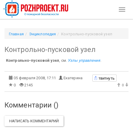
Toggl
naviga
Главная
Энциклопедия
Контрольно-пусковой узел
Контрольно-пусковой узел
Контрольно-пусковой узел
, см.
Узлы управления
.
твитнуть
05 февраля 2008, 17:11
Екатерина
0
2145
0
Комментарии (
)
НАПИСАТЬ КОММЕНТАРИЙ