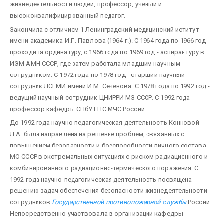
жизнедеятельности людей, профессор, учёный и
высококвалифицированный педагог.
Закончила с отличием 1 Ленинградский медицинский иститут
имени академика И.П. Павлова (1964 г.). С 1964 года по 1966 год
проходила ординатуру, с 1966 года по 1969 год - аспирантуру в
ИЭМ АМН СССР, где затем работала младшим научным
сотрудником. С 1972 года по 1978 год - старший научный
сотрудник ЛСГМИ имени И.М. Сеченова. С 1978 года по 1992 год -
ведущий научный сотрудник ЦНИРРИ МЗ СССР. С 1992 года -
профессор кафедры СПбУ ГПС МЧС России.
До 1992 года научно-педагогическая деятельность Конновой
Л.А. была направлена на решение проблем, связанных с
повышением безопасности и боеспособности личного состава
МО СССР в экстремальных ситуациях с риском радиационного и
комбинированного радиационно-термического поражения. С
1992 года научно-педагогическая деятельность посвящена
решению задач обеспечения безопасности жизнедеятельности
сотрудников
Государственной противопожарной службы
России.
Непосредственно участвовала в организации кафедры