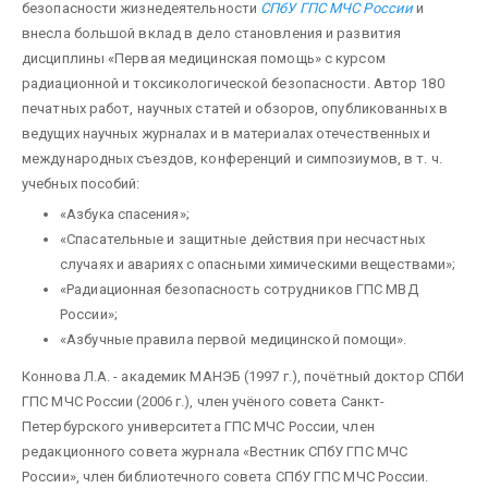
безопасности жизнедеятельности
СПбУ ГПС МЧС России
и
внесла большой вклад в дело становления и развития
дисциплины «Первая медицинская помощь» с курсом
радиационной и токсикологической безопасности. Автор 180
печатных работ, научных статей и обзоров, опубликованных в
ведущих научных журналах и в материалах отечественных и
международных съездов, конференций и симпозиумов, в т. ч.
учебных пособий:
«Азбука спасения»;
«Спасательные и защитные действия при несчастных
случаях и авариях с опасными химическими веществами»;
«Радиационная безопасность сотрудников ГПС МВД
России»;
«Азбучные правила первой медицинской помощи».
Коннова Л.А. - академик МАНЭБ (1997 г.), почётный доктор СПбИ
ГПС МЧС России (2006 г.), член учёного совета Санкт-
Петербурского университета ГПС МЧС России, член
редакционного совета журнала «Вестник СПбУ ГПС МЧС
России», член библиотечного совета СПбУ ГПС МЧС России.