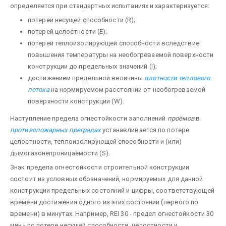
определяется при стандартных испытаниях и характеризуется:
потерей несущей способности (R);
потерей целостности (Е);
потерей теплоизолирующей способности вследствие
повышения темпера­туры на необогреваемой поверхности
конструкции до предельных значений (I);
достижением предельной величины
плотности теплового
потока
на нормируемом расстоянии от необогреваемой
поверхности конструкции (W).
Наступление предела огнестойкости заполнений
проёмов
в
противопожарных преградах
устанавливается по потере
целостности, теплоизолирующей способности и (или)
дымогазонепроницаемости (S).
Знак предела огнестойкости строительной конструкции
состоит из условных обозначений, нормируемых для данной
конструкции предельных состояний и цифры, соответствующей
времени достижения одного из этих состояний (первого по
времени) в минутах. Например, REI 30 - предел огнестойкости 30
мин - по потере несущей способности, целостности и