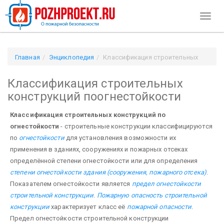
Toggl
naviga
Главная
Энциклопедия
Классификация строительных
конструкций поогнестойкости
Классификация строительных
конструкций поогнестойкости
Классификация строительных конструкций по
огнестойкости
- строительные конструкции классифицируются
по
огнестойкости
для установления возможности их
применения в зданиях, сооружениях и пожарных отсеках
определённой степени огнестойкости или для определения
степени огнестойкости здания (сооружения, пожарного отсека)
.
Показателем огнестойкости является
предел огнестойкости
строительной конструкции
.
Пожарную опасность строительной
конструкции
характеризует класс её
пожарной опасности
.
Предел огнестойкости строительной конструкции