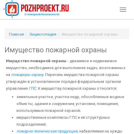
Toggl
naviga
Главная
Энциклопедия
Имущество пожарной охраны
Имущество пожарной охраны
Имущество пожарной охраны
- движимое и недвижимое
имущество, необходимое для выполнения задач, возложенных
на
пожарную охрану
. Перечень имущества пожарной охраны
утверждён в установленном порядке федеральным органом
управления
ГПС
. К имуществу пожарной охраны относятся:
земельные участки, участки недр, обособленные водные
объекты,
здания
и
сооружения,
установки, помещения,
используемые пожарной охраной;
имущественные комплексы ГПС и её структурных
подразделений;
пожарно-техническая продукция
, набавляемая на нужды