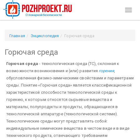
Toggl
naviga
Главная
Энциклопедия
Горючая среда
Горючая среда
Горючая среда
- технологическая среда (ТС), склонная к
возможности возникновения и (или) развития
горения
,
обусловленная физико-химическими свойствами и параметрами
среды. Понятие «Горючая среда» является классификационной
характеристикой способности технологической среды к
горению, к которым относятся сырьевые вещества и
материалы, полупродукты и продукты, обращающиеся в
технологической аппаратуре (технологической системе).
Технологические среды могут представлять собой:
индивидуальные химические вещества в чистом виде и в виде
технического продукта, отвечающего требованиям