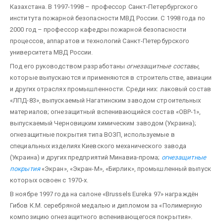
Казахстана. В 1997-1998 – профессор Санкт-Петербургского
института пожарной безопасности МВД России. С 1998 года по
2000 год – профессор кафедры пожарной безопасности
процессов, аппаратов и технологий Санкт-Петербурского
университета МВД России.
Под его руководством разработаны
огнезащитные составы
,
которые выпускаются и применяются в строительстве, авиации
и других отраслях промышленности. Среди них: лаковый состав
«ЛПД-83», выпускаемый Нагатинским заводом строительных
материалов; огнезащитный вспенивающийся состав «ОВР-1»,
выпускаемый Черновицким химическим заводом (Украина);
огнезащитные покрытия типа ВОЗП, используемые в
специальных изделиях Киевского механического завода
(Украина) и других предприятий Минавиа-прома;
огнезащитные
покрытия
«Экран», «Экран-М», «Бирлик», промышленный выпуск
которых освоен с 1970-х.
В ноябре 1997 года на салоне «Brussels Eureka 97» награждён
Гибов К.М. серебряной медалью и дипломом за «Полимерную
композицию огнезащитного вспенивающегося покрытия».