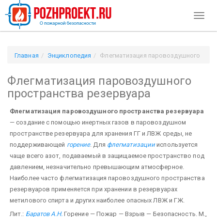
Toggl
naviga
Главная
Энциклопедия
Флегматизация паровоздушного
пространства резервуара
Флегматизация паровоздушного
пространства резервуара
Флегматизация паровоздушного пространства резервуара
— создание с помощью инертных газов в паровоздушном
пространстве резервуара для хранения ГГ и ЛВЖ среды, не
поддерживающей
горение
. Для
флегматизации
используется
чаще всего азот, подаваемый в защищаемое пространство под
давлением, незначительно превышающим атмосферное.
Наиболее часто флегматизация паровоздушного пространства
резервуаров применяется при хранении в резервуарах
метилового спирта и других наиболее опасных ЛВЖ и ГЖ.
Лит.:
Баратов А.Н.
Горение — Пожар — Взрыв — Безопасность. М.,