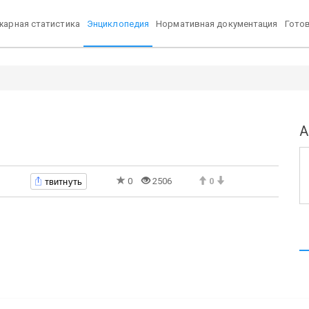
арная статистика
Энциклопедия
Нормативная документация
Гото
А
твитнуть
0
2506
0