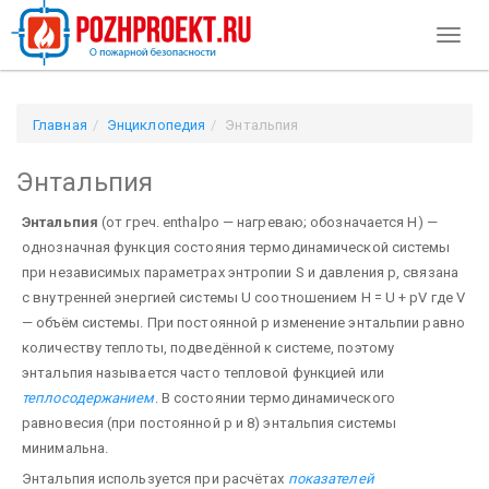
Toggl
naviga
Главная
Энциклопедия
Энтальпия
Энтальпия
Энтальпия
(от греч. enthalpo — нагреваю; обозначается Н) —
однозначная функция состояния термодинамической системы
при независимых параметрах энтропии S и давления р, связана
с внутренней энергией системы U соотношением Н = U + рV где V
— объём системы. При постоянной р изменение энтальпии равно
количеству теплоты, подведённой к системе, поэтому
энтальпия называется часто тепловой функцией или
теплосодержанием
. В состоянии термодинамического
равновесия (при постоянной р и 8) энтальпия системы
минимальна.
Энтальпия используется при расчётах
показателей