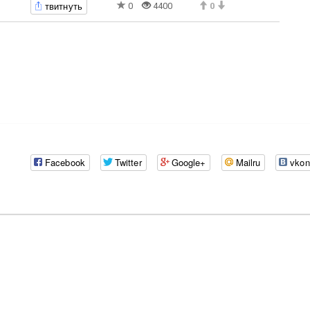
твитнуть
0
4400
0
Facebook
Twitter
Google+
Mailru
vkon