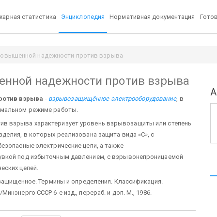
арная статистика
Энциклопедия
Нормативная документация
Гото
повышенной надежности против взрыва
енной надежности против взрыва
А
ротив взрыва
-
взрывозащищённое электрооборудование
, в
рмальном режиме работы.
в взрыва характеризует уровень взрывозащиты или степень
делия, в которых реализована защита вида «С», с
езопасные электрические цепи, а также
увкой под избыточным давлением, с взрывонепроницаемой
еских цепей.
озащищенное. Термины и определения. Классификация.
нэнерго СССР 6-е изд., перераб. и доп. М., 1986.