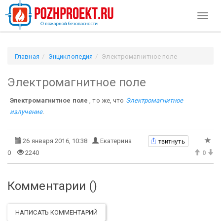
Toggl
naviga
Главная
Энциклопедия
Электромагнитное поле
Электромагнитное поле
Электромагнитное поле
, то же, что
Электромагнитное
излучение
.
твитнуть
26 января 2016, 10:38
Екатерина
0
2240
0
Комментарии (
)
НАПИСАТЬ КОММЕНТАРИЙ