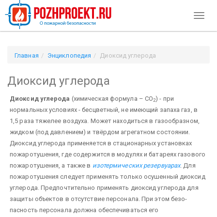
Toggl
naviga
Главная
Энциклопедия
Диоксид углерода
Диоксид углерода
Диоксид углерода
(химическая формула – СО
) - при
2
нормальных условиях - бесцветный, не имеющий запаха газ, в
1,5 раза тяжелее воздуха. Может находиться в газообразном,
жидком (под давлением) и твёрдом агрегатном состоянии.
Диоксид углерода применяется в стационарных установках
пожаротушения, где содержится в модулях и батареях газового
пожаротушения, а также в
изотермических резервуарах
. Для
пожаротушения следует применять только осушенный диоксид
углерода. Предпочтительно применять диоксид углерода для
защиты объектов в отсутствие персонала. При этом безо­
пасность персонала должна обеспечиваться его