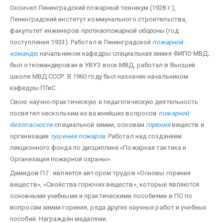
Окончил Ленинградский пожарный техникум (1928 г.),
Ленинградский институт коммунального строительства,
факультет инженеров
противопожарной обороны
(год
поступления 1933). Работал в Ленинградской
пожарной
команде
; начальником кафедры специальная химия ФИПО МВД;
был откомандирован в УВУЗ воск МВД, работал в Высшей
школе МВД СССР. В 1960 году был назначен начальником
кафедры ПТиС.
Свою научно-практическую и педагогическую деятельность
посвятил нескольким из важнейших вопросов
пожарной
безопасности
специальной химии, основам
горения
веществ и
организации
тушения пожаров
. Работал над созданием
лекционного фонда по дисциплине «Пожарная тактика и
Организация пожарной охраны».
Демидов П.Г. является автором трудов «Основы горения
веществ», «Свойства горючих веществ», которые являются
основными учебными и практическими пособиями в ПО по
вопросам химии горения, ряда других научных работ и учебных
пособий. Награждён медалями.