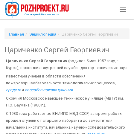
Toggl
naviga
Главная
Энциклопедия
Цариченко Сергей Георгиевич
Цариченко Сергей Георгиевич
Цариченко Сергей Георгиевич
(родился 5 мая 1957 году, г.
Курск), полковник внутренней службы, доктор технических наук.
Известный учёный в области обеспечения
пожаровзрывобезопасности технологических процессов,
средств
и
способов пожаротушения
.
Окончил Московское высшее техническое училище (МВТУ) им.
Н.Э. Баумана (1980 г.).
С 1980 года работает во ВНИИПО МВД СССР, за время работы
прошёл ступени от старшего лаборанта до заместителя
начальника института, начальника научно-исследовательского