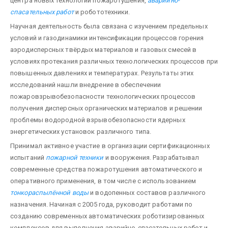
центра новых технологий пожаротушения,
аварийно-
спасательных работ
и робототехники.
Научная деятельность была связана с изучением предельных
условий и газодинамики интенсификации процессов горения
аэродисперсных твёрдых материалов и газовых смесей в
условиях протекания различных технологических процессов при
повышенных давлениях и температурах. Результаты этих
исследований нашли внедрение в обеспечении
пожаровзрывобезопасности технологических процессов
получения дисперсных органических материалов и решении
проблемы водородной взрывобезопасности ядерных
энергетических установок различного типа.
Принимал активное участие в организации сертификационных
испытаний
пожарной техники
и вооружения. Разрабатывал
современные средства пожаротушения автоматического и
оперативного применения, в том числе с использованием
тонкораспылённой воды
и водопенных составов различного
назначения. Начиная с 2005 года, руководит работами по
созданию современных автоматических роботизированных
комплексов для выполнения аварийно-спасательных работ и