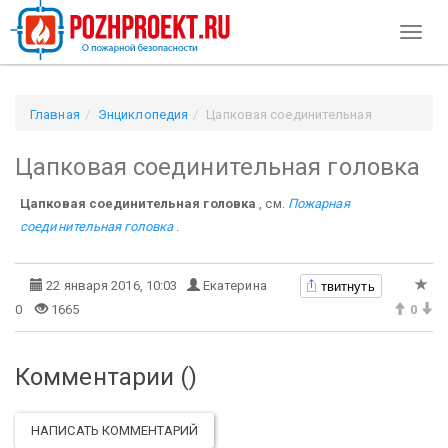
Toggl
naviga
Главная
Энциклопедия
Цапковая соединительная
головка
Цапковая соединительная головка
Цапковая соединительная головка
, см.
Пожарная
соединительная головка
.
твитнуть
22 января 2016, 10:03
Екатерина
0
1665
0
Комментарии (
)
НАПИСАТЬ КОММЕНТАРИЙ