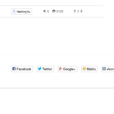
твитнуть
0
3103
0
Facebook
Twitter
Google+
Mailru
vkon