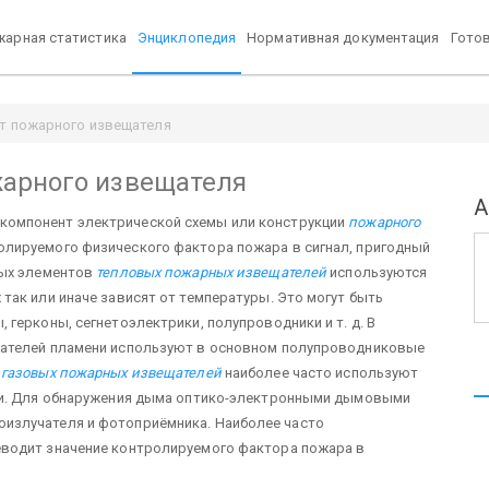
арная статистика
Энциклопедия
Нормативная документация
Гото
т пожарного извещателя
жарного извещателя
А
 компонент электрической схемы или конструкции
пожарного
олируемого физического фактора пожара в сигнал, пригодный
ных элементов
тепловых пожарных извещателей
используются
так или иначе зависят от температуры. Это могут быть
герконы, сегнетоэлектрики, полупроводники и т. д. В
щателей пламени используют в основном полупроводниковые
я
газовых пожарных извещателей
наиболее часто используют
чи. Для обнаружения дыма оптико-электронными дымовыми
излучателя и фотоприёмника. Наиболее часто
еводит значение контролируемого фактора пожара в