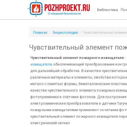
Библиотека
Пож
Главная
Энциклопедия
Чувствительный элемен
Чувствительный элемент по
Чувствительный элемент пожарного извещателя
-
извещателя
, обеспечивающий преобразование контр
для дальнейшей обработки. В качестве чувствитель
различные материалы и элементы, свойства которых 
металл с памятью формы, биметаллические пластины, 
качестве чувствительного элемента пожарных изве
фотоприемники и счётчики фотонов. Для построени
электрохимические преобразователи и датчики Тагу
пожарными извещателями применяют сочетание фото
чувствительный элемент пожарного извещателя пер
электрический сигнал.