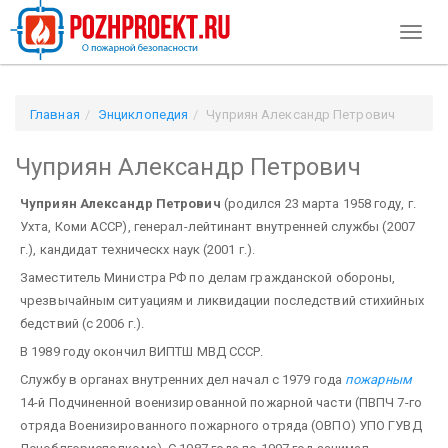
Toggl
naviga
Главная
Энциклопедия
Чуприян Александр Петрович
Чуприян Александр Петрович
Чуприян Александр Петрович
(родился 23 марта 1958 году, г.
Ухта, Коми АССР), генерал-лейтинант внутренней службы (2007
г.), кандидат техническх наук (2001 г.).
Заместитель Министра РФ по делам гражданской обороны,
чрезвычайным ситуациям и ликвидации последствий стихийных
бедствий (с 2006 г.).
В 1989 году окончил ВИПТШ МВД СССР.
Службу в органах внутренних дел начал с 1979 года
пожарным
14-й Подчиненной военизированной пожарной части (ПВПЧ 7-го
отряда Военизированного пожарного отряда (ОВПО) УПО ГУВД