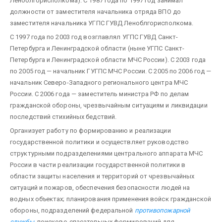
Леноблгорисполкома). С 1987 года по 1997 год занимал
должности от заместителя начальника отряда ВПО до
заместителя начальника УГПС ГУВД Леноблгорисполкома.
С 1997 года по 2003 год возглавлял УГПС ГУВД Санкт-
Петербурга и Ленинградской области (ныне УГПС Санкт-
Петербурга и Ленинградской области МЧС России). С 2003 года
по 2005 год — начальник ГУГПС МЧС России. С 2005 по 2006 год —
начальник Северо-Западного регионального центра МЧС
России. С 2006 года — заместитель министра РФ по делам
гражданской обороны, чрезвычайным ситуациям и ликвидации
последствий стихийных бедствий.
Организует работу по формированию и реализации
государственной политики и осуществляет руководство
структурными подразделениями центрального аппарата МЧС
России в части реализации государственной политики в
области защиты населения и территорий от чрезвычайных
ситуаций и пожаров, обеспечения безопасности людей на
водных объектах; планирования применения войск гражданской
обороны, подразделений федеральной
противопожарной
службы
, поисково-спасательных формирований для