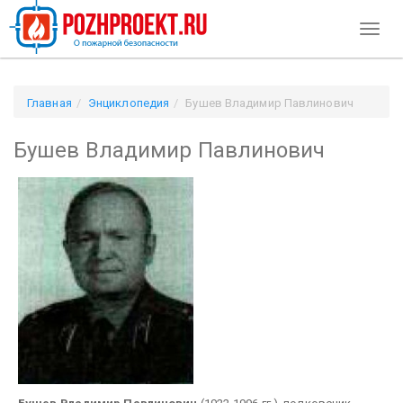
Toggl
naviga
Главная
Энциклопедия
Бушев Владимир Павлинович
Бушев Владимир Павлинович