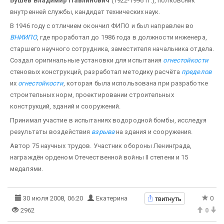
Бушев Владимир Павлинович
(1922-1996 гг.), полковсник
внутренней службы, кандидат технических наук.
В 1946 году с отличием окончил ФИПО и был направлен во
ВНИИПО
, где проработал до 1986 года в должности инженера,
старшего научного сотрудника, заместителя начальника отдела.
Создал оригинальные установки для испытания
огнестойкости
стеновых конструкций, разработал методику расчёта
пределов
их
огнестойкости
, которая была использована при разработке
строительных норм, проектировании строительных
конструкций, зданий и сооружений.
Принимал участие в испытаниях водородной бомбы, исследуя
результаты воздействия
взрыва
на здания и сооружения.
Автор 75 научных трудов. Участник обороны Ленинграда,
награждён орденом Отечественной войны II степени и 15
медалями.
твитнуть
30 июля 2008, 06:20
Екатерина
0
2962
0