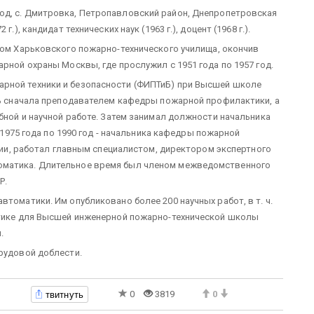
год, с. Дмитровка, Петропавловский район, Днепропетровская
.), кандидат технических наук (1963 г.), доцент (1968 г.).
том Харьковского пожарно-технического училища, окончив
арной охраны Москвы, где прослужил с 1951 года по 1957 год.
рной техники и безопасности (ФИПТиБ) при Высшей школе
ать сначала преподавателем кафедры пожарной профилактики, а
ебной и научной работе. Затем занимал должности начальника
с 1975 года по 1990 год - начальника кафедры пожарной
нсии, работал главным специалистом, директором экспертного
оматика. Длительное время был членом межведомственного
Р.
втоматики. Им опубликовано более 200 научных работ, в т. ч.
матике для Высшей инженерной пожарно-технической школы
.
трудовой доблести.
твитнуть
0
3819
0