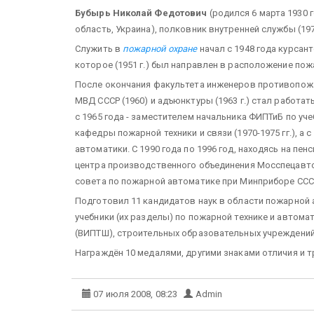
Бубырь Николай Федотович
(родился 6 марта 1930 
область, Украина), полковник внутренней службы (1972 г
Служить в
пожарной охране
начал с 1948 года курcан
которое (1951 г.) был направлен в расположение пож
После окончания факультета инженеров противопожа
МВД СССР (1960) и адъюнктуры (1963 г.) стал работ
с 1965 года - заместителем начальника ФИПТиБ по уч
кафедры пожарной техники и связи (1970-1975 гг.), а 
автоматики. С 1990 года по 1996 год, находясь на пе
центра производственного объединения Мосспецавт
совета по пожарной автоматике при Минприборе ССС
Подготовил 11 кандидатов наук в области пожарной а
учебники (их разделы) по пожарной технике и авто
(ВИПТШ), строительных образовательных учреждений
Награждён 10 медалями, другими знаками отличия и 
07 июля 2008, 08:23
Admin