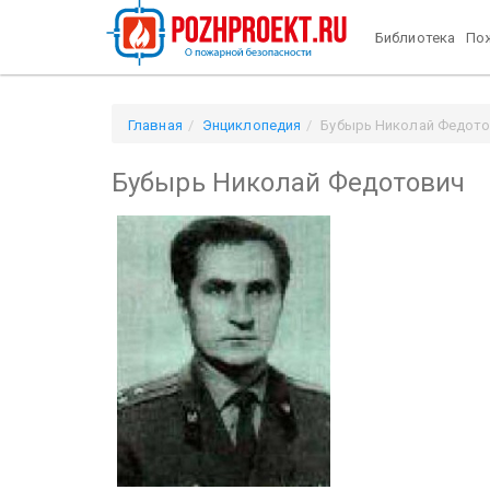
Библиотека
Пож
Главная
Энциклопедия
Бубырь Николай Федот
Бубырь Николай Федотович