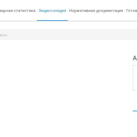
арная статистика
Энциклопедия
Нормативная документация
Гото
ович
А