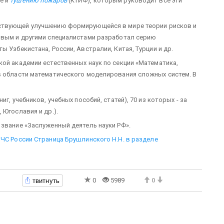
е и
тушению пожаров
(КТИФ), которым руководит все эти
бствующей улучшению формирующейся в мире теории рисков и
овым и другими специалистами разработал серию
 Узбекистана, России, Австралии, Китая, Турции и др.
кой академии естественных наук по секции «Математика,
в области математического моделирования сложных систем. В
г, учебников, учебных пособий, статей), 70 из которых - за
 Югославия и др.).
 звание «Заслуженный деятель науки РФ».
МЧС России
Страница Брушлинского Н.Н. в разделе
твитнуть
0
5989
0