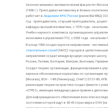
Окончил механико-математический факультет Москов
(1958 г.). Преподавал математику в Военно-политическо
работает в
Академии МЧС России
(ранее ВШ МВД ССС
год - преподаватель, старший преподаватель, доцент
кафедры высшей математики, с 1976 года - начальни
Учебно-научного комплекса орга­низационно-управле
экономики и управления ГПС, с 2003 года - начальни
В конце 1960 создал научное направление - системн
спасательных служб
(ЭАСС) городов в целях повышен
направления создал международную научную школу, 
России, Латвии, Болгарии, Венгрии, Вьетнама, Германи
Создал теорию организации, функционирования и упр
научные обоснованные нормативы по организации про
(Москва), ВСН - 1-89 (Ленинград), СНиП 2.07.01-89, НП
реализации теории на практике создал (вместе с уч
«СТРЕС», имеющие международные премии и дипломы 
Для информационного обеспечения всех этих исслед
состоянии которой идут в 40-45 стран мира и ООН (на