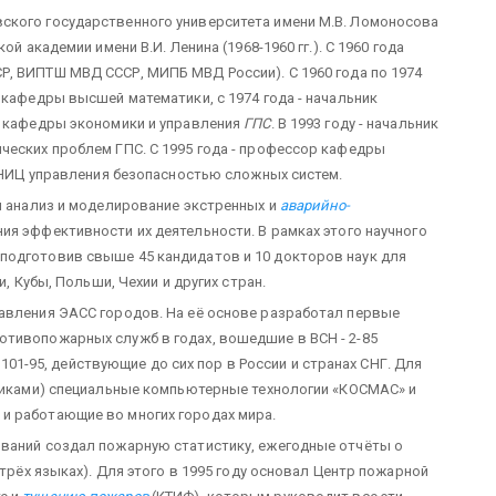
ского государственного университета имени М.В. Ломоносова
й академии имени В.И. Ленина (1968­-1960 гг.). С 1960 года
Р, ВИПТШ МВД СССР, МИПБ МВД России). С 1960 года по 1974
 кафедры высшей математики, с 1974 года - начальник
к кафедры экономики и управления
ГПС
. В 1993 году - начальник
нческих проблем ГПС. С 1995 года - профессор кафедры
к НИЦ управления безопасностью сложных систем.
ый анализ и моделирование экстренных и
аварийно-
ия эффективности их деятельности. В рамках этого научного
подготовив свыше 45 кандидатов и 10 докторов наук для
и, Кубы, Польши, Чехии и других стран.
авления ЭАСС городов. На её основе разработал первые
тивопожарных служб в годах, вошедшие в ВСН - 2-85
Б 101-95, действующие до сих пор в России и странах СНГ. Для
ениками) специальные компьютерные технологии «КОСМАС» и
и работающие во многих городах мира.
ований создал пожарную статистику, ежегодные отчёты о
 трёх языках). Для этого в 1995 году основал Центр пожарной