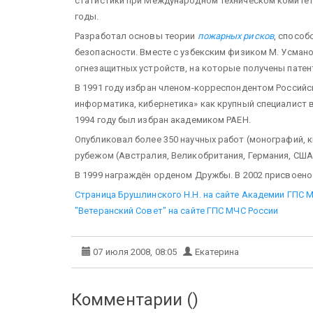
статистики при Международном техническом комитет
годы.
Разработал основы теории
пожарных рисков
, спосо
безопасности. Вместе с узбекским физиком М. Усман
огнезащитных устройств, на которые получены патенты
В 1991 году избран членом-корреспондентом Российс
информатика, кибернетика» как крупный специалист 
1994 году был избран академиком РАЕН.
Опубликовал более 350 научных работ (монографий, кни
рубежом (Австралия, Великобритания, Германия, США,
В 1999 награждён орденом Дружбы. В 2002 присвоено
Страница Брушлинского Н.Н. на сайте Академии ГПС 
"Ветеранский Совет" на сайте ГПС МЧС России
07 июля 2008, 08:05
Екатерина
Комментарии (
)