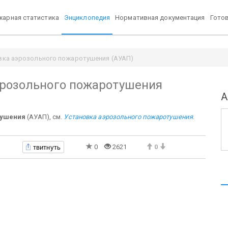
арная статистика
Энциклопедия
Нормативная документация
Гото
вка аэрозольного пожаротушения (АУАП)
эрозольного пожаротушения
А
тушения
(АУАП), см.
Установка аэрозольного пожаротушения
.
твитнуть
0
2621
0