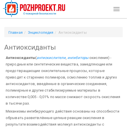
Toggl
naviga
Главная
Энциклопедия
Антиоксиданты
Антиоксиданты
Антиоксиданты
(
антиокислители
,
ингибиторы
окисления) -
природные или синтетические вещества, замедляющие или
предотвращающие окислительные процессы, которые
приводят к старению полимеров, осмолению топлив и других
антиоксидантов, введённые в органические соединения,
полимерные и другие стабилизируемые материалы в
количестве 0,005­ - 0,01% по массе снижают скорость окисления
в тысячи раз.
Механизмы ингибирующего действия основаны на способности
обрывать разветвлённые цепные реакции окисления в
результате взаимодействия молекул антиоксиданты с