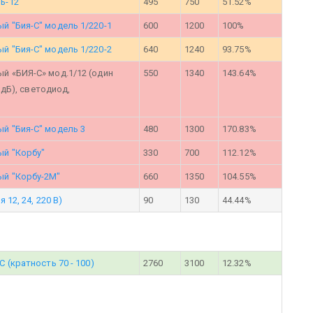
ь-12"
495
750
51.52%
 "Бия-С" модель 1/220-1
600
1200
100%
 "Бия-С" модель 1/220-2
640
1240
93.75%
 «БИЯ-С» мод.1/12 (один
550
1340
143.64%
 дБ), светодиод,
й "Бия-С" модель 3
480
1300
170.83%
й "Корбу"
330
700
112.12%
й "Корбу-2М"
660
1350
104.55%
12, 24, 220 В)
90
130
44.44%
(кратность 70 - 100)
2760
3100
12.32%