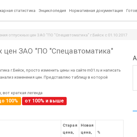
арная статистика
Энциклопедия
Нормативная документация
Гото
ия отпускных цен ЗАО "ПО "Спецавтоматика" г.Бийск с 01.10.2017
 цен ЗАО "ПО "Спецавтоматика"
А
ика г.Бийск, просто изменить цены на сайте m01.ru и написать
 анализ изменения цен. Представляю таблицу в которой
, вот краткая легенда
до 100%
от 100% и выше
Старая
Новая
цена,
цена,
%