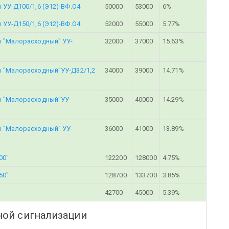
УУ-Д100/1,6 (Э12)-ВФ.О4
50000
53000
6%
УУ-Д150/1,6 (Э12)-ВФ.О4
52000
55000
5.77%
 "Малорасходный" УУ-
32000
37000
15.63%
м "Малорасходный"УУ-Д32/1,2
34000
39000
14.71%
м "Малорасходный"УУ-
35000
40000
14.29%
 "Малорасходный" УУ-
36000
41000
13.89%
00"
122200
128000
4.75%
50"
128700
133700
3.85%
42700
45000
5.39%
ной сигнализации