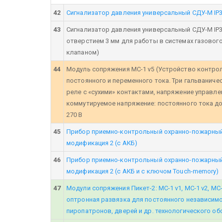
42
Сигнализатор давления универсальный СДУ-М IP3
43
Сигнализатор давления универсальный СДУ-М IP
отверстием 3 мм для работы в системах газово
клапаном)
44
Модуль сопряжения МС-1 v5 (Устройство контрол
постоянного и переменного тока. Три гальванич
реле с «сухими» контактами, напряжение управлен
коммутируемое напряжение: постоянного тока до 
270 В
45
Прибор приемно-контрольный охранно-пожарный 
модификация 2 (с АКБ)
46
Прибор приемно-контрольный охранно-пожарный 
модификация 2 (с АКБ и с ключом Touch-memory)
47
Модули сопряжения Пикет-2: МС-1 v1, МС-1 v2, МС
оптронная развязка для постоянного независимо
пиропатронов, дверей и др. технологического о