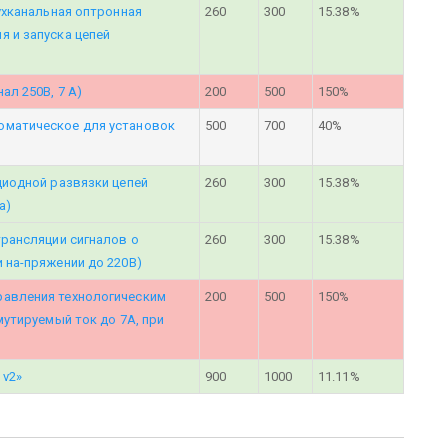
вухканальная оптронная
260
300
15.38%
я и запуска цепей
ал 250В, 7 А)
200
500
150%
оматическое для установок
500
700
40%
диодной развязки цепей
260
300
15.38%
а)
трансляции сигналов о
260
300
15.38%
 на-пряжении до 220В)
равления технологическим
200
500
150%
мутируемый ток до 7А, при
 v2»
900
1000
11.11%