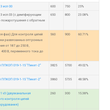
3 исп 00
600
750
25%
33 исп.03 (с демпфирующим
650
800
23.08%
го пожаротушения с обратным
я фаз) Для контроля цепей
560
900
60.71%
ески развязанных оптронных
ия от 187 до 250 В,
400 В, переменного тока до
ППКОП 019-1-15 "Пикет-2"
3825
5700
49.02%
ППКОП 019-1-15 "Пикет-2"
3860
5735
48.58%
-1 v3 (двухканальная
260
300
15.38%
го контроля цепей
борудования)