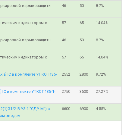
маркировкой взрывозащиты
46
50
8.7%
птическим индикатором с
57
65
14.04%
маркировкой взрывозащиты
46
50
8.7%
птическим индикатором с
57
65
14.04%
ia]IIC в комплекте УПКОП135-
2552
2800
9.72%
IIC в комплекте УПКОП135-1-
2750
3500
27.27%
(1)G1/2-В.УЗ.1 "СДУ-М") с
6600
6900
4.55%
ным вводом