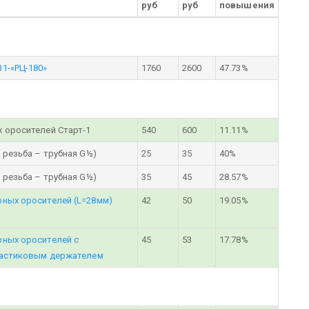
руб
руб
повышения
1-«РЦ-180»
1760
2600
47.73%
 оросителей Старт-1
540
600
11.11%
 резьба – трубная G½)
25
35
40%
 резьба – трубная G½)
35
45
28.57%
рных оросителей (L=28мм)
42
50
19.05%
рных оросителей с
45
53
17.78%
пластиковым держателем