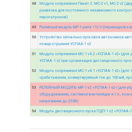
48
Модули сопряжения Пикет-2: МС-2 v1, МС-2 v2 (д
развязка для постоянного независимого контрол
пиропатронов)
49
Релейный модуль МР-1 реле =12 V (перекидной кан
50
Устройство сигнально-пусковое автономное авт
пожаротушения УСПАА-1 v2
51
Модуль сопряжения МС-1 v4.2 «УСПАА-1 v2» (для 
УСПАА-1 v2 при организации дистанционного пуск
52
Модуль сопряжения МС-1 v4.1 «УСПАА-1 v2» (для 
срабатывании, коммутируемый ток до 100 мА, при
53
РЕЛЕЙНЫЙ МОДУЛЬ МР-1 v2 «УСПАА-1 v2» (для уп
оборудованием, системой вентиляции и т.п., ком-
напряжении до 250В)
54
Модуль дистанционного пуска ПДП-1 v2 «УСПАА-1