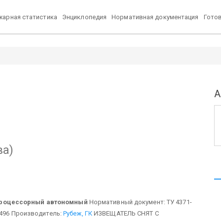
арная статистика
Энциклопедия
Нормативная документация
Гото
А
ва)
процессорный автономный
Нормативный документ: ТУ 4371-
496
Производитель:
Рубеж, ГК
ИЗВЕЩАТЕЛЬ СНЯТ С