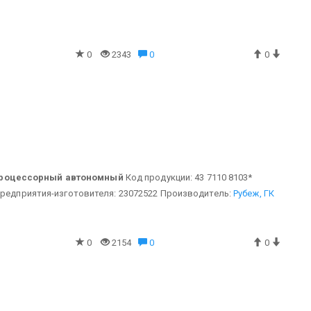
0
2343
0
0
процессорный автономный
Код продукции: 43 7110 8103*
редприятия-изготовителя: 23072522
Производитель:
Рубеж, ГК
0
2154
0
0