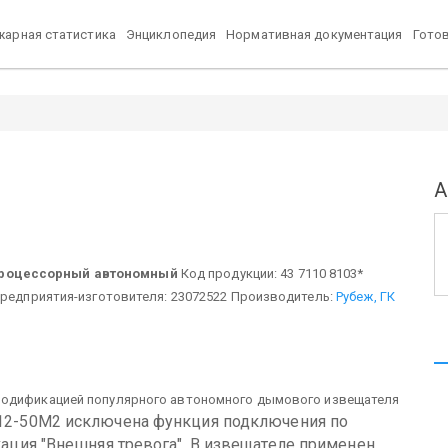
арная статистика
Энциклопедия
Нормативная документация
Гото
А
процессорный автономный
Код продукции: 43 7110 8103*
предприятия-изготовителя: 23072522 Производитель:
Рубеж, ГК
модификацией популярного автономного дымового извещателя
12-50М2 исключена функция подключения по
кация "Внешняя тревога". В извещателе применен