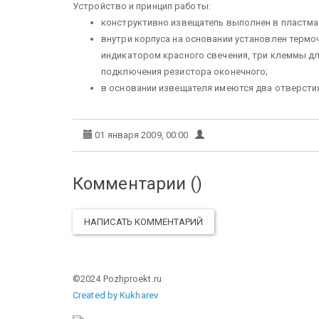
Устройство и принцип работы:
конструктивно извещатепь выполнен в пластма
внутри корпуса на основании установлен терм
индикатором красного свечения, три клеммы д
подключения резистора оконечного;
в основании извещателя имеются два отверстия
01 января 2009, 00:00
Комментарии (
)
НАПИСАТЬ КОММЕНТАРИЙ
©2024 Pozhproekt.ru
Created by Kukharev