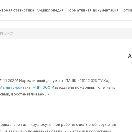
арная статистика
Энциклопедия
Нормативная документация
Гото
ФЕНИКС"
А
7111 2020* Нормативный документ: ПАШК.425212.023 ТУ Код
Магнито-контакт, НПП, ООО
Извещатель пожарный, точечный,
есный, восстанавливаемый.
редназначен для круглосуточной работы с целью обнаружения
 в закрытых помещениях различных зданий и сооружений.