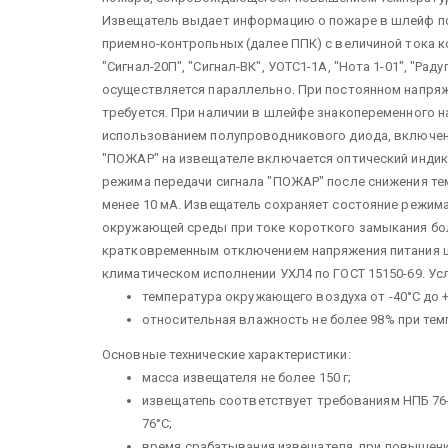
Извещатель выдает информацию о пожаре в шлейф по
приемно-контропьных (далее ППК) с величиной тока кор
"Сигнал-20П", "Сигнал-ВК", УОТС1-1А, "Нота 1-01", "Ра
осуществляется параллельно. При постоянном напря
требуется. При наличии в шлейфе знакопеременного 
использованием полупроводникового диода, включенн
"ПОЖАР" на извещателе включается оптический индик
режима передачи сигнала "ПОЖАР" после снижения т
менее 10 мА. Извещатель сохраняет состояние режим
окружающей среды при токе короткого замыкания бол
кратковременным отключением напряжения питания шл
климатическом исполнении УХЛ4 по ГОСТ 15150-69. Ус
температура окружающего воздуха от -40°С до +
относительная влажность не более 98% при тем
Основные технические характеристики:
масса извещателя не более 150 г;
извещатепь соответствует требованиям НПБ 76-9
76°С;
время срабатывания извещателя, при повышении