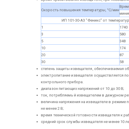
Врем
Скорость повышения температуры, °С/мин
мини
ИП 101-30-А3 "Феникс" от температур
1
1740
3
580
5
348
10
174
20
87
30
58
степень защиты извещателя, обеспечиваемая обо
электропитание извещателя осуществляется по
контрольного прибора.
диапазон питающих напряжений от 10 до 30 В;
ток, потребляемый извещателем в дежурном реж
величина напряжения на извещателе в режиме п
не менее 2 В;
время технической готовности извещателя к рабо
cредний срок службы извещателя не менее 10 ле