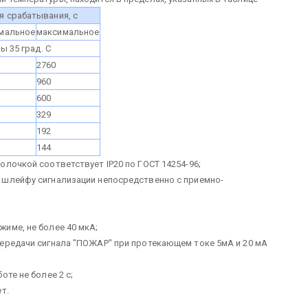
я срабатывания, с
мальное
максимальное
ы 35 град. С
2760
960
600
329
192
144
лочкой соответствует IP20 по ГОСТ 14254-96;
 шлейфу сигнализации непосредственно с приемно-
име, не более 40 мкА;
ередачи сигнала "ПОЖАР" при протекающем токе 5мА и 20 мА
те не более 2 с;
т.