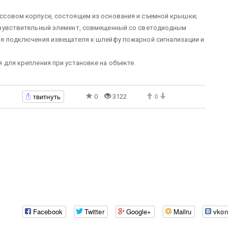
ссовом корпусе, состоящем из основания и съемной крышки;
очувствительный элемент, совмещенный со светодиодным
ля подключения извещателя к шлейфу пожарной сигнализации и
 для крепления при установке на объекте.
твитнуть
0
3122
0
Facebook
Twitter
Google+
Mailru
vkon