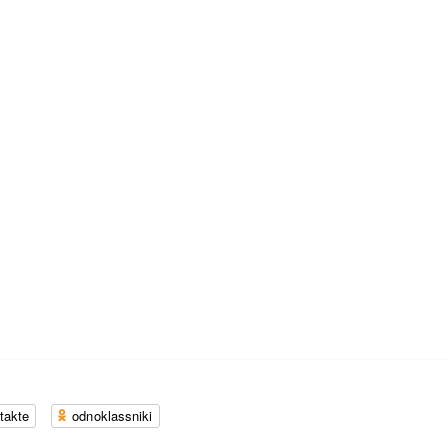
takte
odnoklassniki