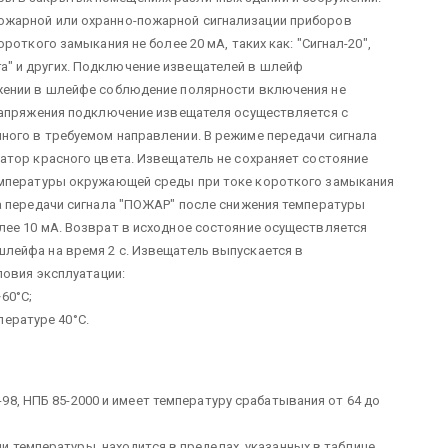
жарной или охранно-пожарной сигнализации приборов
откого замыкания не более 20 мА, таких как: "Сигнал-20",
дуга" и других. Подключение извещателей в шлейф
жении в шлейфе соблюдение полярности включения не
напряжения подключение извещателя осуществляется с
ого в требуемом направлении. В режиме передачи сигнала
атор красного цвета. Извещатель не сохраняет состояние
емпературы окружающей среды при токе короткого замыкания
а передачи сигнала "ПОЖАР" после снижения температуры
ее 10 мА. Возврат в исходное состояние осуществляется
ейфа на время 2 с. Извещатель выпускается в
ловия эксплуатации:
60°С;
пературе 40°С.
8, НПБ 85-2000 и имеет температуру срабатывания от 64 до
 температуры, находится в пределах, указанных в таблице