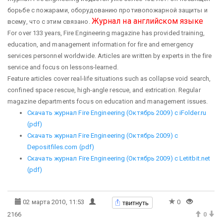
борьбе с пожарами, оборудованию противопожарной защиты и
Журнал на английском языке
всему, что с этим связано.
For over 133 years, Fire Engineering magazine has provided training,
education, and management information for fire and emergency
services personnel worldwide. Articles are written by experts in the fire
service and focus on lessons-learned.
Feature articles cover real-life situations such as collapse void search,
confined space rescue, high-angle rescue, and extrication. Regular
magazine departments focus on education and management issues.
Скачать журнал Fire Engineering (Октябрь 2009) c iFolder.ru
(pdf)
Скачать журнал Fire Engineering (Октябрь 2009) c
Depositfiles.com (pdf)
С
качать журнал Fire Engineering (Октябрь 2009) c Letitbit.net
(pdf)
твитнуть
02 марта 2010, 11:53
0
2166
0