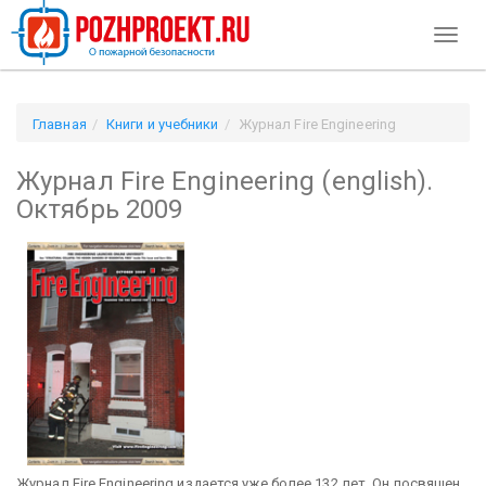
Toggl
naviga
Главная
Книги и учебники
Журнал Fire Engineering
(english). Октябрь 2009
Журнал Fire Engineering (english).
Октябрь 2009
Журнал Fire Engineering издается уже более 132 лет. Он посвящен