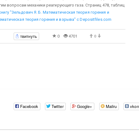
м вопросам механики реагирующего газа. Страниц 478, таблиц
книгу "Зельдович Я. Б. Математическая теория горения и
тематическая теория горения и взрыва" с Depositfiles.com
твитнуть
0
4701
0
Facebook
Twitter
Google+
Mailru
vkon