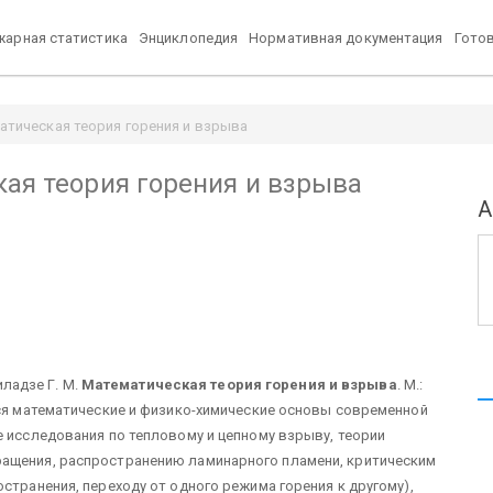
арная статистика
Энциклопедия
Нормативная документация
Гото
матическая теория горения и взрыва
кая теория горения и взрыва
А
иладзе Г. М.
Математическая теория горения и взрыва
. М.:
тся математические и физико-химические основы современной
е исследования по тепловому и цепному взрыву, теории
ращения, распространению ламинарного пламени, критическим
странения, переходу от одного режима горения к другому),