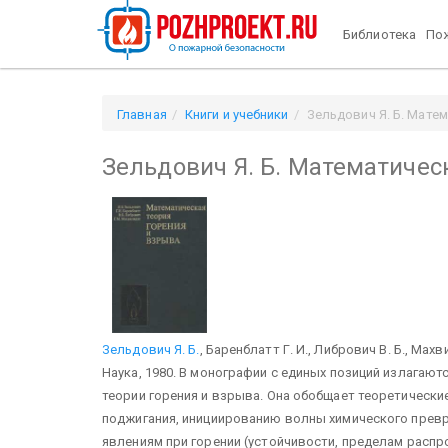
Библиотека
Пож
Главная
Книги и учебники
Зельдович Я. Б. Мате
Зельдович Я. Б. Математичес
Зельдович Я. Б.
, Баренблатт Г. И., Либрович В. Б., Махв
Наука, 1980. В монографии с единых позиций излагаю
теории горения и взрыва. Она обобщает теоретически
поджигания, инициированию волны химического прев
явлениям при горении (устойчивости, пределам распро