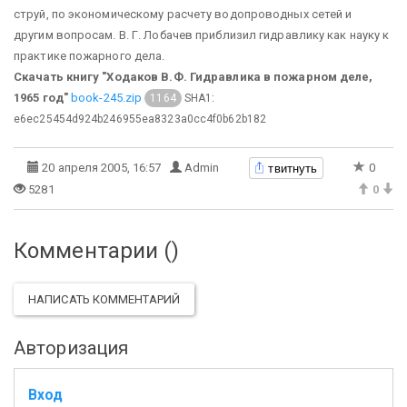
струй, по экономическому расчету водопроводных сетей и
другим вопросам. В. Г. Лобачев приблизил гидравлику как науку к
практике пожарного дела.
Скачать книгу "Ходаков В.Ф. Гидравлика в пожарном деле,
1965 год"
book-245.zip
SHA1:
1164
e6ec25454d924b246955ea8323a0cc4f0b62b182
твитнуть
20 апреля 2005, 16:57
Admin
0
5281
0
Комментарии (
)
НАПИСАТЬ КОММЕНТАРИЙ
Авторизация
Вход