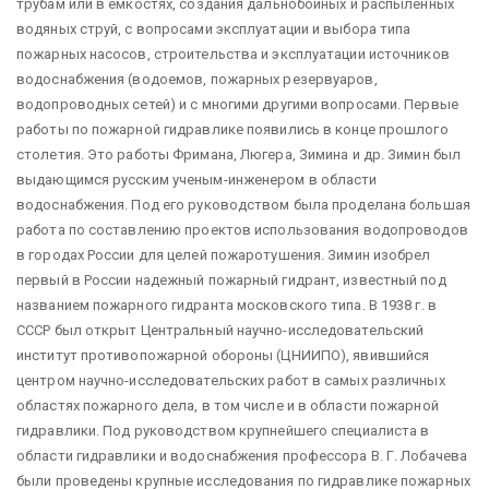
трубам или в емкостях, создания дальнобойных и распыленных
водяных струй, с вопросами эксплуатации и выбора типа
пожарных насосов, строительства и эксплуатации источников
водоснабжения (водоемов, пожарных резервуаров,
водопроводных сетей) и с многими другими вопросами. Первые
работы по пожарной гидравлике появились в конце прошлого
столетия. Это работы Фримана, Люгера, Зимина и др. Зимин был
выдающимся русским ученым-инженером в области
водоснабжения. Под его руководством была проделана большая
работа по составлению проектов использования водопроводов
в городах России для целей пожаротушения. Зимин изобрел
первый в России надежный пожарный гидрант, известный под
названием пожарного гидранта московского типа. В 1938 г. в
СССР был открыт Центральный научно-исследовательский
институт противопожарной обороны (ЦНИИПО), явившийся
центром научно-исследовательских работ в самых различных
областях пожарного дела, в том числе и в области пожарной
гидравлики. Под руководством крупнейшего специалиста в
области гидравлики и водоснабжения профессора В. Г. Лобачева
были проведены крупные исследования по гидравлике пожарных