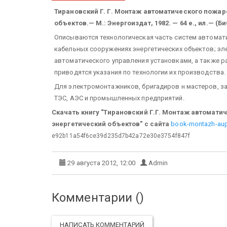
Тирановский Г. Г. Монтаж автоматического пожа
объектов.— М.: Энергоиздат, 1982. — 64 е., ил.— (Б
Описываются технологическая часть систем автомати
кабельных сооружениях энергетических объектов; эл
автоматического управления установками, а также 
приводятся указания по технологии их производства.
Для электромонтажников, бригадиров н мастеров, з
ТЭС, АЭС и промышленных предприятий.
Скачать книгу "Тирановский Г.Г. Монтаж автомат
энергетический объектов" с сайта
book-montazh-aupt
e92b11a54f6ce39d235d7b42a72e30e3754f847f
29 августа 2012, 12:00
Admin
Комментарии (
)
НАПИСАТЬ КОММЕНТАРИЙ