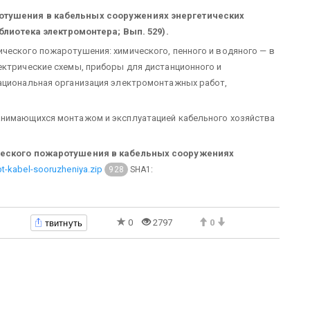
ротушения в кабельных сооружениях энергетических
иблиотека электромонтера; Вып. 529).
ческого пожаротушения: химического, пенного и водяного — в
ектрические схемы, приборы для дистанционного и
рациональная организация электромонтажных работ,
анимающихся монтажом и эксплуатацией кабельного хозяйства
ического пожаротушения в кабельных сооружениях
-kabel-sooruzheniya.zip
SHA1:
928
твитнуть
0
2797
0