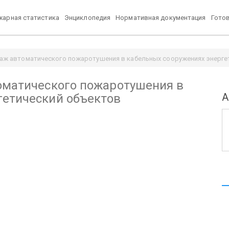
арная статистика
Энциклопедия
Нормативная документация
Гото
таж автоматического пожаротушения в кабельных сооружениях энерге
томатического пожаротушения в
А
гетический объектов